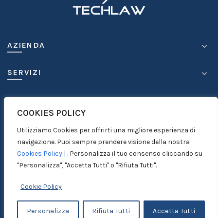
AZIENDA
SERVIZI
COMPETENZE
COOKIES POLICY
MEDIA
Utilizziamo Cookies per offrirti una migliore esperienza di
navigazione. Puoi sempre prendere visione della nostra
CONTATTI
Cookies Policy |
. Personalizza il tuo consenso cliccando su
"Personalizza", "Accetta Tutti" o "Rifiuta Tutti".
Cookie Policy
© 1999-2026
ICC S.r.l. - P. IVA 03950630875 |
Personalizza
Rifiuta Tutti
Accetta Tutti
Disclaimer |
Privacy Policy |
Credits