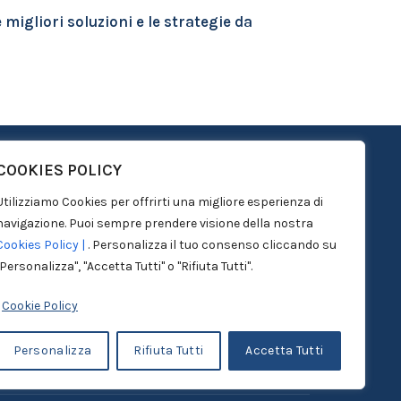
e migliori soluzioni e le strategie da
COOKIES POLICY
Utilizziamo Cookies per offrirti una migliore esperienza di
ONTATTI
navigazione. Puoi sempre prendere visione della nostra
Cookies Policy |
. Personalizza il tuo consenso cliccando su
ECHLAW - ICC S.r.l.
"Personalizza", "Accetta Tutti" o "Rifiuta Tutti".
nnovation & Law Consulting Firm
Cookie Policy
nfo@techlaw.it
Personalizza
Rifiuta Tutti
Accetta Tutti