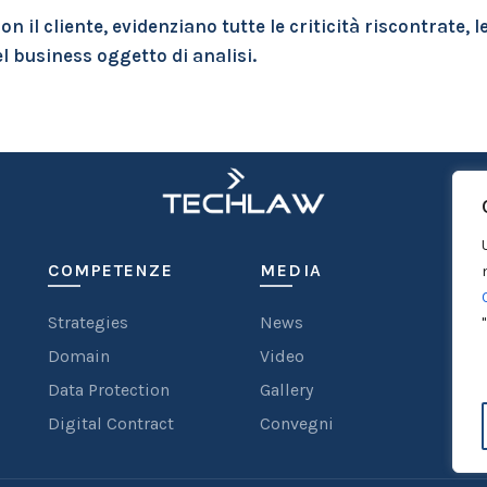
n il cliente, evidenziano tutte le criticità riscontrate, l
l business oggetto di analisi.
COMPETENZE
MEDIA
C
Strategies
News
T
Domain
Video
I
Data Protection
Gallery
i
Digital Contract
Convegni