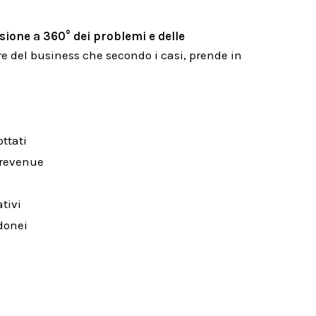
isione a 360° dei problemi e delle
e del business che secondo i casi, prende in
ttati
l revenue
ativi
donei