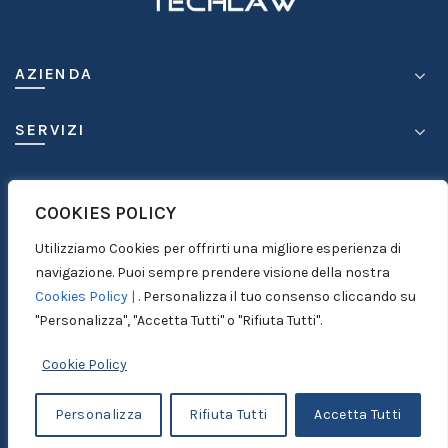
AZIENDA
SERVIZI
COMPETENZE
COOKIES POLICY
MEDIA
Utilizziamo Cookies per offrirti una migliore esperienza di
navigazione. Puoi sempre prendere visione della nostra
CONTATTI
Cookies Policy |
. Personalizza il tuo consenso cliccando su
"Personalizza", "Accetta Tutti" o "Rifiuta Tutti".
Cookie Policy
© 1999-2026
ICC S.r.l. - P. IVA 03950630875 |
Personalizza
Rifiuta Tutti
Accetta Tutti
Disclaimer |
Privacy Policy |
Credits