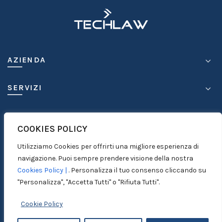
AZIENDA
SERVIZI
COMPETENZE
COOKIES POLICY
MEDIA
Utilizziamo Cookies per offrirti una migliore esperienza di
navigazione. Puoi sempre prendere visione della nostra
Cookies Policy |
. Personalizza il tuo consenso cliccando su
CONTATTI
"Personalizza", "Accetta Tutti" o "Rifiuta Tutti".
Cookie Policy
© 1999-2026
ICC S.r.l. - P. IVA 03950630875 |