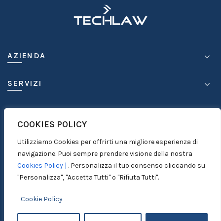
AZIENDA
SERVIZI
COMPETENZE
COOKIES POLICY
MEDIA
Utilizziamo Cookies per offrirti una migliore esperienza di
navigazione. Puoi sempre prendere visione della nostra
Cookies Policy |
. Personalizza il tuo consenso cliccando su
CONTATTI
"Personalizza", "Accetta Tutti" o "Rifiuta Tutti".
Cookie Policy
© 1999-2026
ICC S.r.l. - P. IVA 03950630875 |